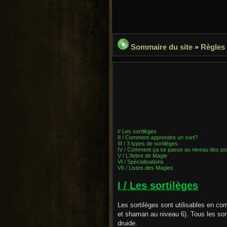
Sommaire du site
»
Règles
I/ Les sortilèges
II / Comment apprendre un sort?
III / 3 types de sortilèges
IV / Comment ça se passe au niveau des poi
V / L'Arbre de Magie
VI / Spécialisations
VII / Listes des Magies
I / Les sortilèges
Les sortilèges sont utilisables en c
et shaman au niveau 6). Tous les sort
druide.