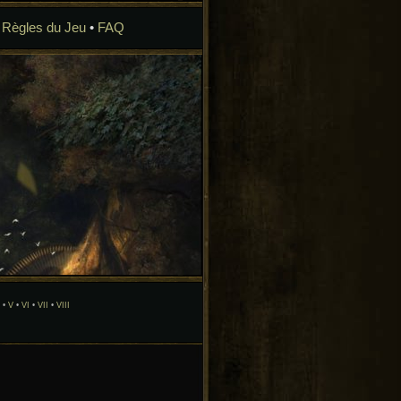
•
Règles du Jeu
•
FAQ
•
V
•
VI
•
VII
•
VIII