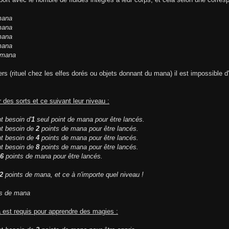
mana
mana
mana
mana
 mana
ers (rituel chez les elfes dorés ou objets donnant du mana) il est impossibl
 des sorts et ce suivant leur niveau :
t besoin d'
1
seul point de mana pour être lancés.
t besoin de
2
points de mana pour être lancés.
t besoin de
4
points de mana pour être lancés.
t besoin de
8
points de mana pour être lancés.
6
points de mana pour être lancés.
2
points de mana, et ce à n'importe quel niveau !
s de mana
 est requis pour apprendre des magies :