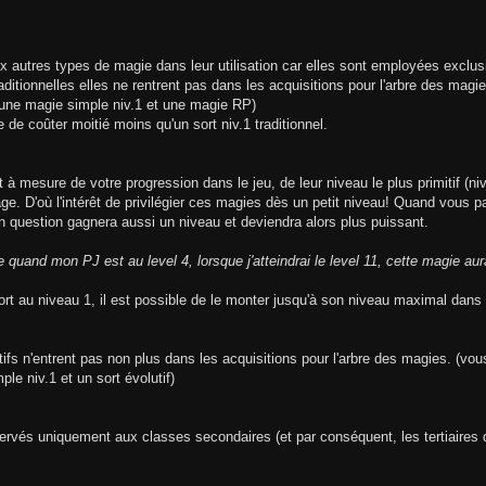
ux autres types de magie dans leur utilisation car elles sont employées excl
itionnelles elles ne rentrent pas dans les acquisitions pour l'arbre des mag
 une magie simple niv.1 et une magie RP)
e de coûter moitié moins qu'un sort niv.1 traditionnel.
t à mesure de votre progression dans le jeu, de leur niveau le plus primitif (n
e. D'où l'intérêt de privilégier ces magies dès un petit niveau! Quand vous
 en question gagnera aussi un niveau et deviendra alors plus puissant.
 quand mon PJ est au level 4, lorsque j'atteindrai le level 11, cette magie aura
rt au niveau 1, il est possible de le monter jusqu'à son niveau maximal dans l
lutifs n'entrent pas non plus dans les acquisitions pour l'arbre des magies. (
le niv.1 et un sort évolutif)
ervés uniquement aux classes secondaires (et par conséquent, les tertiaires d