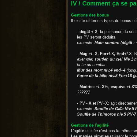
IV / Comment ça se pa
Gestions des bonus
Il existe différents types de bonus ut
-
dégât + X
: la puissance du sort
les PV seront déduits.
exemple:
Main sombre (dégât : 
-
Mag +/- X, For+/-X, End+/-X
: 
exemple:
soutien du ciel Niv.1 
la fin du combat.
Mur des mort niv.4 end+4
(jusqu
Force de la bête niv.8 For+16
(ju
-
Maîtrise +/- X%, esquive +/-X
??????
-
PV - X et PV+X
: agit directeme
exemple:
Souffle de Gaïa Niv.5 
Souffle de Thimoros niv.5 PV-7
Gestions de l'agilité
L'agilité utilisée n'est pas la même s
Les magies simples
utilisent le nom