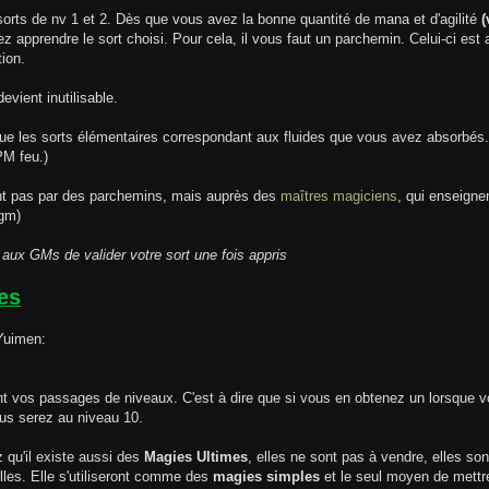
sorts de nv 1 et 2. Dès que vous avez la bonne quantité de mana et d'agilité
(
z apprendre le sort choisi. Pour cela, il vous faut un parchemin. Celui-ci est
ion.
evient inutilisable.
ue les sorts élémentaires correspondant aux fluides que vous avez absorbés
PM feu.)
ent pas par des parchemins, mais auprès des
maîtres magiciens
, qui enseigne
 gm)
ux GMs de valider votre sort une fois appris
ges
 Yuimen:
t vos passages de niveaux. C'est à dire que si vous en obtenez un lorsque vo
us serez au niveau 10.
qu'il existe aussi des
Magies Ultimes
, elles ne sont pas à vendre, elles son
lles. Elle s'utiliseront comme des
magies simples
et le seul moyen de mettre