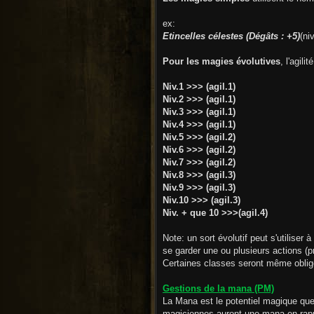
ex:
Etincelles célestes (Dégâts : +5)
(ni
Pour les magies évolutives
, l'agil
Niv.1 >>> (agil.1)
Niv.2 >>> (agil.1)
Niv.3 >>> (agil.1)
Niv.4 >>> (agil.1)
Niv.5 >>> (agil.2)
Niv.6 >>> (agil.2)
Niv.7 >>> (agil.2)
Niv.8 >>> (agil.3)
Niv.9 >>> (agil.3)
Niv.10 >>> (agil.3)
Niv. + que 10 >>>(agil.4)
Note: un sort évolutif peut s'utiliser
se garder une ou plusieurs actions (p
Certaines classes seront même obligées
Gestions de la mana (PM)
La Mana est le potentiel magique que
magiciennes auront une mana en rappo