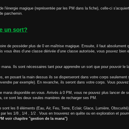
 de l'énergie magique (représentée par les PM dans la fiche), celle-ci s'acquier
 de parchemin.
e un sort?
gatoire de posséder plus de 0 en maîtrise magique. Ensuite, il faut absolument 
ois vous êtes d’une classe dérivée d’une classe autorisée, vous pouvez bien e
 mana. Ils sont nécessaires tant pour apprendre un sort que pour pouvoir le l
es, en posant la main dessus ils se disperseront dans votre corps seulement 
revendre par exemple). En revanche, ils seront dans votre corps. Vous pouvez d
e mana disponible en vous. Arrivés à 0 PM, vous ne pouvez plus lancer de sort
na, ce sont les deux seules manières de recharger ses PM.
ce sont les 8 éléments (Eau, Air, Feu, Terre, Eclair, Glace, Lumière, Obscurité) 
ar les 1/8 , 1/4 , 1/2 . Vous en trouverez en quête ou en exploration et pourr
M voir chapitre "gestion de la mana")