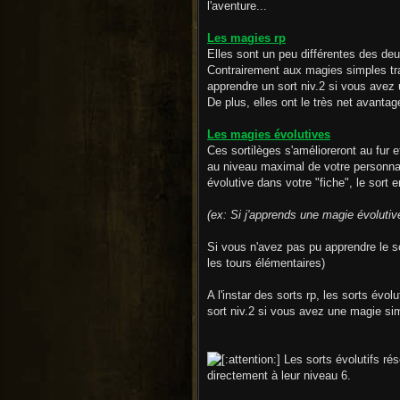
l'aventure...
Les magies rp
Elles sont un peu différentes des de
Contrairement aux magies simples trad
apprendre un sort niv.2 si vous avez
De plus, elles ont le très net avantag
Les magies évolutives
Ces sortilèges s'amélioreront au fur e
au niveau maximal de votre personnag
évolutive dans votre "fiche", le sort
(ex: Si j'apprends une magie évolutive
Si vous n'avez pas pu apprendre le so
les tours élémentaires)
A l'instar des sorts rp, les sorts évo
sort niv.2 si vous avez une magie simp
Les sorts évolutifs rés
directement à leur niveau 6.