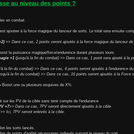
sse au niveau des points ?
iles en combat:
 est ajoutee à la force magique du lanceur de sorts. Le total sera ensuite comp
+2)
>> Dans ce cas, 2 points seront ajoutés à la force magique du lanceur de 
Boost la puissance magique/force/endurence durant plusieurs tours.
magie +1
(jusqu'à la fin du combat) >> Dans ce cas, 1 point sera ajouté à la 
'à la fin du combat) >> Dans ce cas, 4 points seront ajoutés à l'endurence du 
squ'à la fin du combat) >> Dans ce cas, 16 points seront ajoutés à la Force d
%
Boost une ou plusieurs esquives de X%.
nt sur les PV de la cible sans tenir compte de l'endurance.
PV +7
>> Dans ce cas, 7PV seront directement ajoutés à la cible.
>> Ici, 7PV seront enlevés à la cible.
elon les sorts lancés.
bre de points d'agilité nécessaires indiqués suivant le niveau du sort.