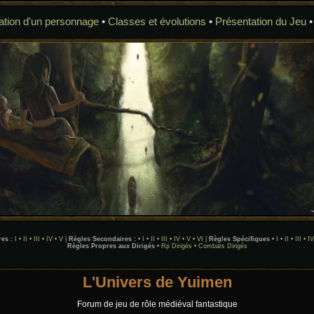
ation d'un personnage
•
Classes et évolutions
•
Présentation du Jeu
es :
I
•
II
•
III
•
IV
•
V
|
Règles Secondaires :
•
I
•
II
•
III
•
IV
•
V
•
VI
|
Règles Spécifiques
•
I
•
II
•
III
•
IV
Règles Propres aux Dirigés
•
Rp Dirigés
•
Combats Dirigés
L'Univers de Yuimen
Forum de jeu de rôle médiéval fantastique