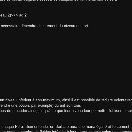
veau 2)>>> ag 2
ité nécessaire dépendra directement du niveau du sort:
 à un niveau inférieur à son maximum, ainsi il est possible de réduire volontai
rendre une potion, par exemple) durant son tour.
 de procéder ainsi, jusqu'à ce que leur niveau leur permette d'utiliser le sort
 chaque PJ a. Bien entendu, un Barbare aura une mana égal 0 et forcément inu
rt avec le nombre de fluides intégrés à leur corps, et cela selon une corres