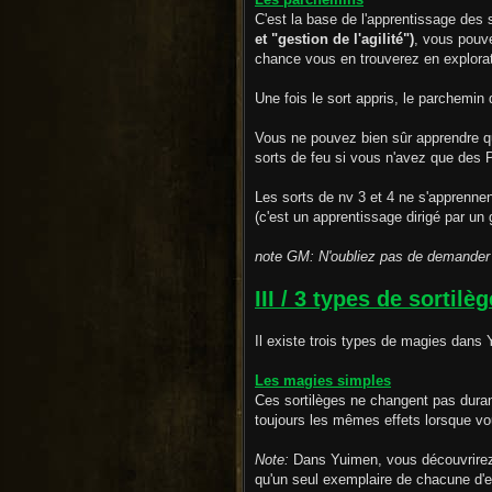
C'est la base de l'apprentissage des 
et "gestion de l'agilité")
, vous pouve
chance vous en trouverez en explorat
Une fois le sort appris, le parchemin d
Vous ne pouvez bien sûr apprendre q
sorts de feu si vous n'avez que des 
Les sorts de nv 3 et 4 ne s'apprenn
(c'est un apprentissage dirigé par un
note GM: N'oubliez pas de demander a
III / 3 types de sortilè
Il existe trois types de magies dans
Les magies simples
Ces sortilèges ne changent pas duran
toujours les mêmes effets lorsque vo
Note:
Dans Yuimen, vous découvrirez 
qu'un seul exemplaire de chacune d'e